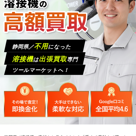
不用
静岡県／
になった
溶接機
出張買取
は
専門
ツールマーケットへ！