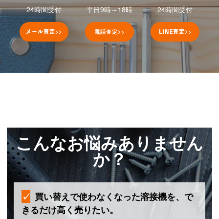
24時間受付
平日9時～18時
24時間受付
>>
電話査定
>>
>>
メール査定
LINE
査定
こんなお悩みありません
か？
買い替えで使わなくなった溶接機を、で
きるだけ高く売りたい。