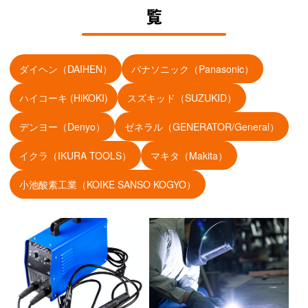
覧
ダイヘン（DAIHEN）
パナソニック（Panasonic）
ハイコーキ (HiKOKI)
スズキッド（SUZUKID）
デンヨー（Denyo）
ゼネラル（GENERATOR/General）
イクラ（IKURA TOOLS）
マキタ（Makita）
小池酸素工業（KOIKE SANSO KOGYO）