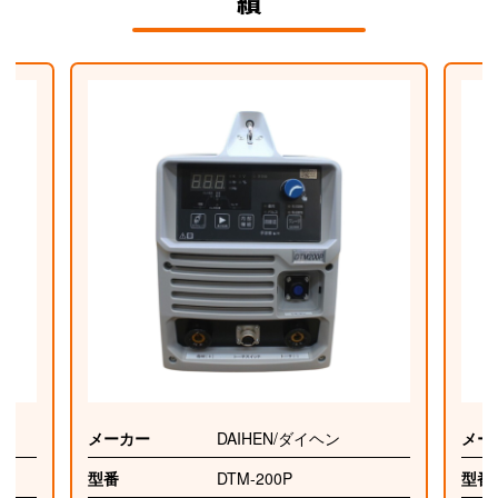
績
メーカー
DAIHEN/ダイヘン
メー
型番
DTM-200P
型番