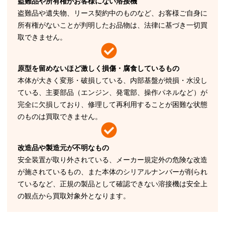
盗難品や所有権がお客様にない溶接機
盗難品や遺失物、リース契約中のものなど、お客様ご自身に
所有権がないことが判明したお品物は、法律に基づき一切買
取できません。
原型を留めないほど激しく損傷・腐食しているもの
本体が大きく変形・破損している、内部基盤が焼損・水没し
ている、主要部品（エンジン、発電部、操作パネルなど）が
完全に欠損しており、修理して再利用することが困難な状態
のものは買取できません。
改造品や製造元が不明なもの
安全装置が取り外されている、メーカー規定外の危険な改造
が施されているもの、また本体のシリアルナンバーが削られ
ているなど、正規の製品として確認できない溶接機は安全上
の観点から買取対象外となります。