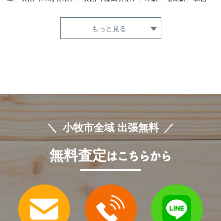
寺、上末、河内屋新田、川西、北外山、北外山入鹿新田、久保、久
保一色、久保一色東、久保一色南、久保新町、久保本町、郷中、郷
もっと見る
西町、古雅、小木、小木東、小木西、小木南、小牧、小牧原、小牧
原新田、小松寺、桜井、桜井本町、篠岡、下小針天神、下小針中
島、下末、常普請、城山、新小木、新町、外堀、高根、田県町、多
気中町、多気東町、多気西町、多気南町、多気北町、中央、寺西、
長治町、西島町、西之島、野口、林、光ケ丘、東、東新町、東田
中、藤島、藤島町居屋敷、藤島町鏡池、藤島町五才田、藤島町出
口、藤島町徳願寺、藤島町中島、藤島町梵天、藤島町向江、二重
堀、舟津、文津、堀の内、本庄、間々、間々原新田、間々本町、三
小牧市全域 出張無料
ツ渕、三ツ渕原新田、緑町、南外山、村中、村中新町、元町、桃ケ
丘、安田町、山北町、弥生町、横内、葭原、若草町
無料査定
はこちらから