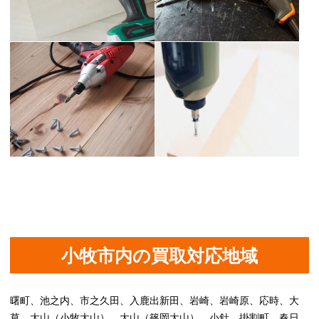
小牧市内の買取対応地域
曙町、池之内、市之久田、入鹿出新田、岩崎、岩崎原、応時、大
草、大山（小牧大山）、大山（篠岡大山）、小針、掛割町、春日