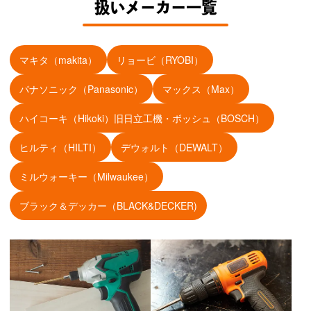
扱いメーカー一覧
マキタ（makita）
リョービ（RYOBI）
パナソニック（Panasonic）
マックス（Max）
ハイコーキ（Hikoki）旧日立工機・ボッシュ（BOSCH）
ヒルティ（HILTI）
デウォルト（DEWALT）
ミルウォーキー（Milwaukee）
ブラック＆デッカー（BLACK&DECKER)