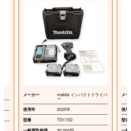
ンチ
メーカー
makita インパクトドライバ
メー
ー
使用年
2025年
使用
型番
TD173D
型番
一般買取相場
20,000円
一般