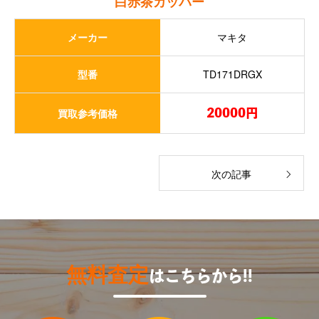
白赤茶カッパー
メーカー
マキタ
型番
TD171DRGX
買取参考価格
20000円
次の記事
無料査定
はこちらから!!