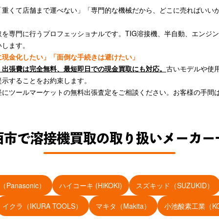
「重くて店舗まで運べない」「専門的な機械だから、どこに売ればいい
。
を専門に行うプロフェッショナルです。TIG溶接機、半自動、エンジ
いします。
に現金化したい」「面倒な手続きは避けたい」
・出張費は完全無料、最短即日での現金買取にも対応。
古いモデルや使
提示することをお約束します。
軽にツールマーケットの無料出張査定をご相談ください。お客様の手間
西市で溶接機買取の取り扱いメーカー
anasonic）
ハイコーキ (HiKOKI)
スズキッド（SUZUKID）
イクラ（IKURA TOOLS）
マキタ（Makita）
小池酸素工業（KOI