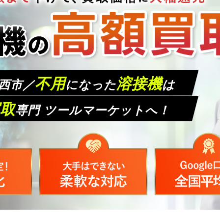
不用
溶接機
西市／
になった
は
取
専門 ツールマーケットへ！