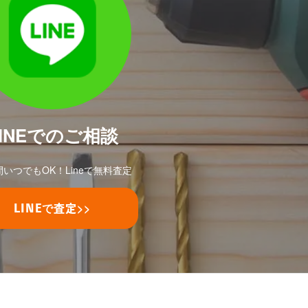
LINEでのご相談
間いつでもOK！Lineで無料査定
で
>>
LINE
査定