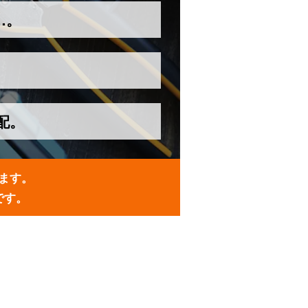
…。
配。
ます。
です。