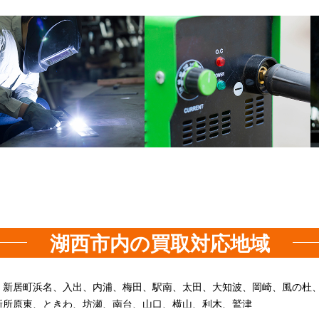
湖西市内の買取対応地域
、新居町浜名、入出、内浦、梅田、駅南、太田、大知波、岡崎、風の杜
新所原東、ときわ、坊瀬、南台、山口、横山、利木、鷲津