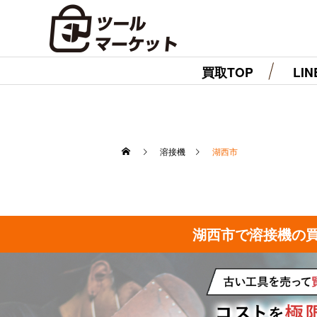
買取TOP
LI
溶接機
湖西市
湖西市で溶接機の