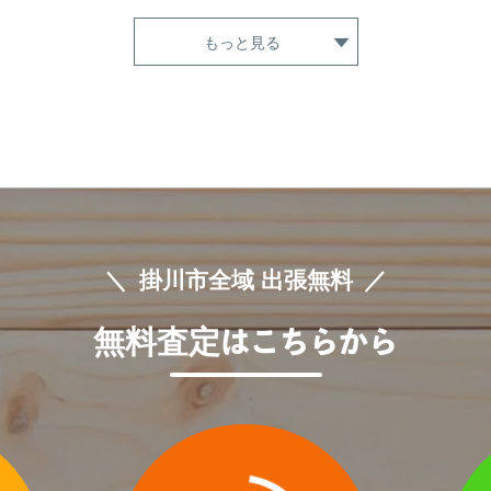
上土方嶺向、上屋敷、亀の甲、川久保、岩井寺、菊浜、北池新田、北門
屋町、光陽、紅葉台、御所原、子隣、小原子、五明、細田、逆川、坂里
もっと見る
九首、菖蒲ヶ池、城下、城西、城北、杉谷、杉谷南、炭焼、千羽、薗ケ
町、徳泉、富部、中、中宿、中西之谷、中方、中町、長谷、七日町、成
浜野、浜野新田、原川、原里、孕石、東山、久居島、平島、平野、二瀬
柳町、谷の口町、山崎、弥生町、遊家、洋望台、横須賀、吉岡、領家、
掛川市全域 出張無料
無料査定
はこちらから