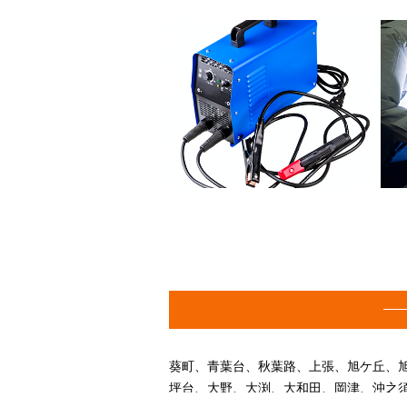
葵町、青葉台、秋葉路、上張、旭ケ丘、
坪台、大野、大渕、大和田、岡津、沖之