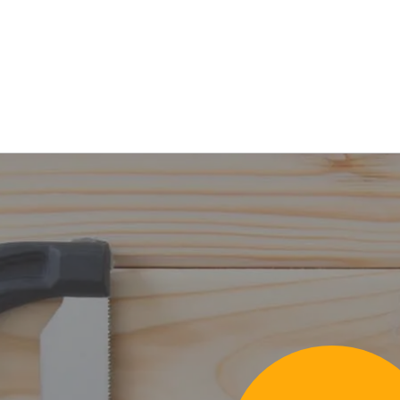
合、上土方工業団地、上土方旦付新田、
倉真、黒田、黒俣、結縁寺、高御所、紺
郷、下垂木、下土方、下俣、下俣南、十
陽、千浜、中央、中央高町、寺島、天王
仁藤町、萩間、幡鎌、初馬、浜川新田、
丘、南、南西郷、宮脇、八坂、矢崎町、