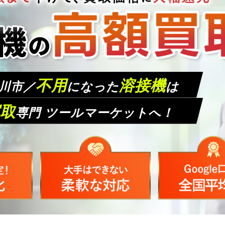
不用
溶接機
川市／
になった
は
取
専門 ツールマーケットへ！