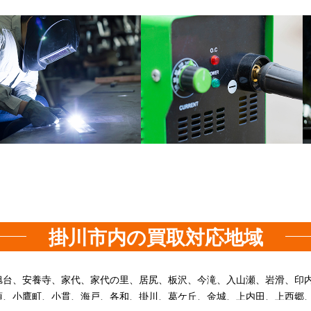
掛川市内の買取対応地域
旭台、安養寺、家代、家代の里、居尻、板沢、今滝、入山瀬、岩滑、印
須、小鷹町、小貫、海戸、各和、掛川、葛ケ丘、金城、上内田、上西郷