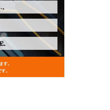
…。
配。
ます。
です。