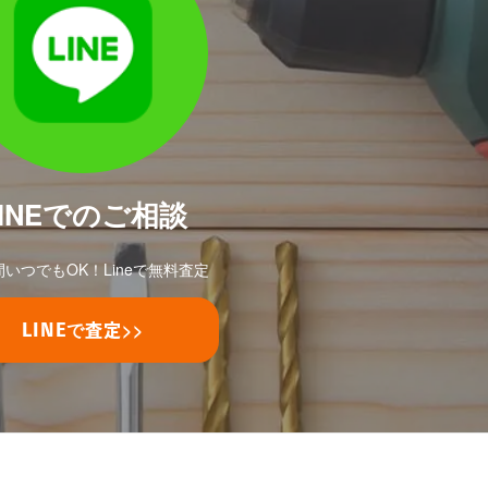
LINEでのご相談
間いつでもOK！Lineで無料査定
で
>>
LINE
査定