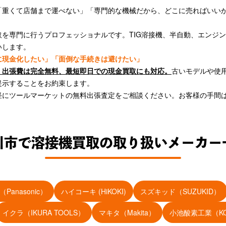
「重くて店舗まで運べない」「専門的な機械だから、どこに売ればいい
。
を専門に行うプロフェッショナルです。TIG溶接機、半自動、エンジ
いします。
に現金化したい」「面倒な手続きは避けたい」
・出張費は完全無料、最短即日での現金買取にも対応。
古いモデルや使
提示することをお約束します。
軽にツールマーケットの無料出張査定をご相談ください。お客様の手間
川市で溶接機買取の取り扱いメーカー
anasonic）
ハイコーキ (HiKOKI)
スズキッド（SUZUKID）
イクラ（IKURA TOOLS）
マキタ（Makita）
小池酸素工業（KOI