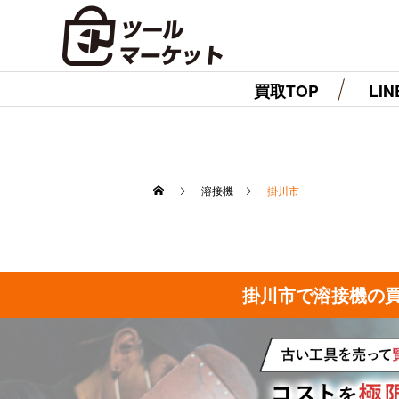
買取TOP
LI
溶接機
掛川市
掛川市で溶接機の