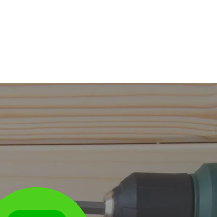
、喜町、清崎、葛川、国包、国安、久保、
、肴町、佐夜鹿、沢田、塩町、篠場、下西
谷、高瀬、高田、伊達方、満水、丹間、淡
滝、西大渕、西之谷、西山、日坂、仁藤、
川、細谷、本郷、本所、水垂、三俣、緑ケ
連雀、和光、和田